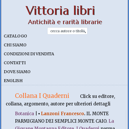
Vittoria libri
Antichità e rarità librarie
CATALOGO
CHI SIAMO
CONDIZIONI DI VENDITA
CONTATTI
DOVE SIAMO
ENGLISH
Collana I Quaderni
Click su editore,
collana, argomento, autore per ulteriori dettagli
Botanica
|
▪
Lanzoni Francesco
.
IL MONTE
PARMIGIANO DEI SEMPLICI MONTE CAIO.
La
Giovane Montagna Editore
,
I Quaderni
parma.