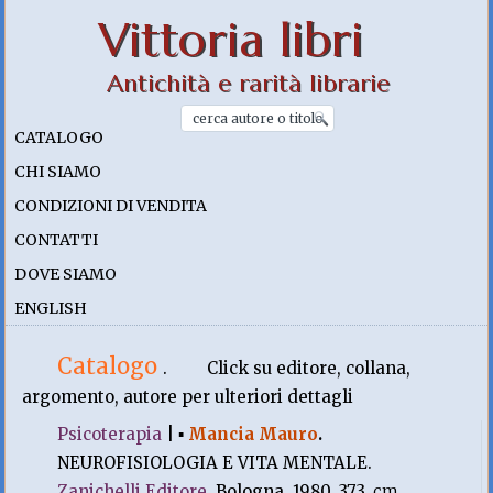
Vittoria libri
Antichità e rarità librarie
CATALOGO
CHI SIAMO
CONDIZIONI DI VENDITA
CONTATTI
DOVE SIAMO
ENGLISH
Catalogo
.
Click su editore, collana,
argomento, autore per ulteriori dettagli
Psicoterapia
|
▪
Mancia Mauro
.
NEUROFISIOLOGIA E VITA MENTALE.
Zanichelli Editore
, Bologna. 1980, 373.
cm